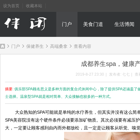
设为首页
收藏本站
门户
美食门道
生活博闻
门户
保健养生
高端桑拿
查看内容
成都养生spa，健康
成
›
›
›
›
2019-8-27 23:30
|
发布者:
七七
|
查
摘要
: 俱乐部SPA顾名思义是多种方面的复合式休闲中心，除了提供SPA还涵盖
士选择。温泉型SPA就是相对简单、大众接触也较多的一种方式。
大众熟知的SPA可能就是单纯的水疗养生，但其实并没有这么简单
SPA美容院没有这个硬件条件必须要添加矿物质。其次必须要有减压
大，一定要让顾客感到由内而外都放松，且一定是让顾客从听觉、嗅
都