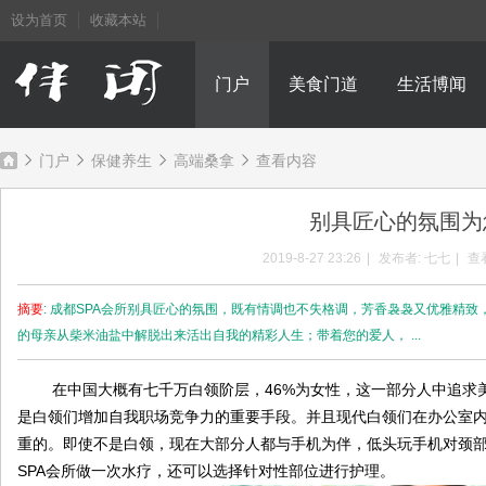
设为首页
收藏本站
门户
美食门道
生活博闻
门户
保健养生
高端桑拿
查看内容
别具匠心的氛围为
成
›
›
›
›
2019-8-27 23:26
|
发布者:
七七
|
查
摘要
: 成都SPA会所别具匠心的氛围，既有情调也不失格调，芳香袅袅又优雅精
的母亲从柴米油盐中解脱出来活出自我的精彩人生；带着您的爱人， ...
在中国大概有七千万白领阶层，46%为女性，这一部分人中追求美白
是白领们增加自我职场竞争力的重要手段。并且现代白领们在办公室
重的。即使不是白领，现在大部分人都与手机为伴，低头玩手机对颈
都
SPA会所做一次水疗，还可以选择针对性部位进行护理。