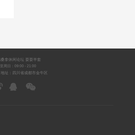
都桑拿休闲论坛 耍耍半套
周日：09:00 - 21:00
司地址：四川省成都市金牛区