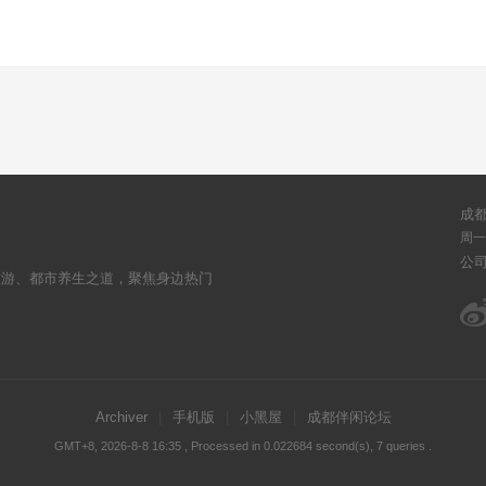
成
周一至
公
旅游、都市养生之道，聚焦身边热门
Archiver
|
手机版
|
小黑屋
|
成都伴闲论坛
GMT+8, 2026-8-8 16:35
, Processed in 0.022684 second(s), 7 queries .