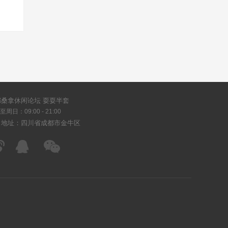
都桑拿休闲论坛 耍耍半套
周日：09:00 - 21:00
司地址：四川省成都市金牛区