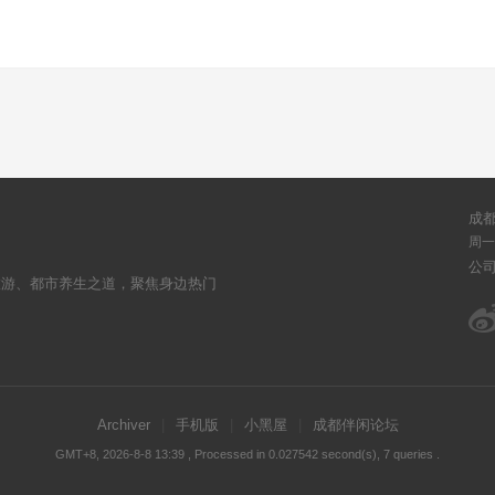
成
周一至
公
旅游、都市养生之道，聚焦身边热门
Archiver
|
手机版
|
小黑屋
|
成都伴闲论坛
GMT+8, 2026-8-8 13:39
, Processed in 0.027542 second(s), 7 queries .