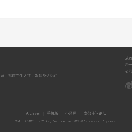
成
周一至
公
旅游、都市养生之道，聚焦身边热门
Archiver
|
手机版
|
小黑屋
|
成都伴闲论坛
GMT+8, 2026-8-7 21:47
, Processed in 0.021287 second(s), 7 queries .