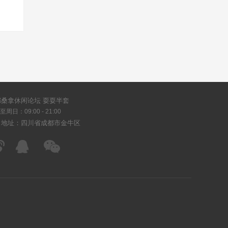
都桑拿休闲论坛 耍耍半套
周日：09:00 - 21:00
司地址：四川省成都市金牛区