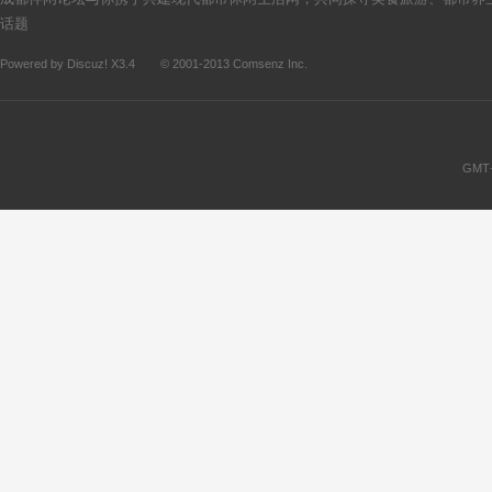
话题
Powered by
Discuz!
X3.4
© 2001-2013
Comsenz Inc.
论
GMT+
坛