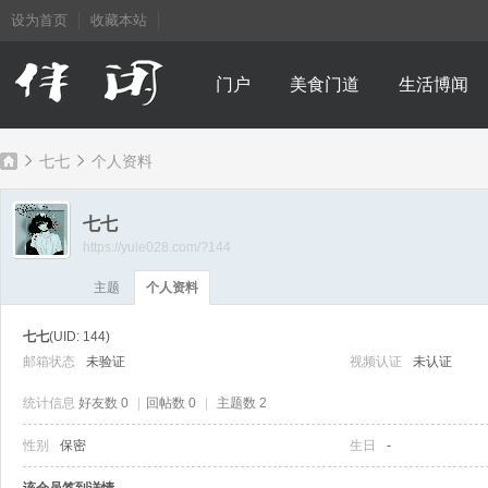
设为首页
收藏本站
门户
美食门道
生活博闻
七七
个人资料
七七
https://yule028.com/?144
成
›
›
主题
个人资料
七七
(UID: 144)
邮箱状态
未验证
视频认证
未认证
统计信息
好友数 0
|
回帖数 0
|
主题数 2
性别
保密
生日
-
都