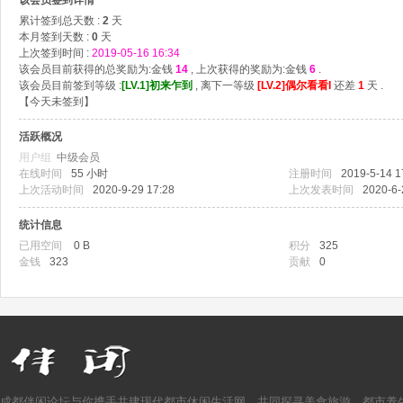
该会员签到详情
累计签到总天数 :
2
天
本月签到天数 :
0
天
上次签到时间 :
2019-05-16 16:34
该会员目前获得的总奖励为:金钱
14
, 上次获得的奖励为:金钱
6
.
该会员目前签到等级 :
[LV.1]初来乍到
, 离下一等级
[LV.2]偶尔看看I
还差
1
天 .
【
今天未签到
】
活跃概况
用户组
中级会员
伴
在线时间
55 小时
注册时间
2019-5-14 1
上次活动时间
2020-9-29 17:28
上次发表时间
2020-6-
统计信息
已用空间
0 B
积分
325
金钱
323
贡献
0
闲
成都伴闲论坛与你携手共建现代都市休闲生活网，共同探寻美食旅游、都市养