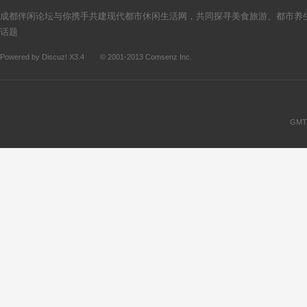
成都伴闲论坛与你携手共建现代都市休闲生活网，共同探寻美食旅游、都市养
话题
Powered by
Discuz!
X3.4
© 2001-2013
Comsenz Inc.
GMT+