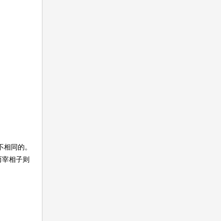
不相同的。
而宰相子则