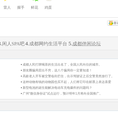
雷人
握手
鲜花
鸡蛋
邀
.
4.
5.
闲人SPA吧
成都网约生活平台
成都伴闲论坛
•
成都人民打牌喝茶的生活出名了，全国人民向往的城市。
•
朋友圈骗局层出不穷，这八个骗局你一定要知道！
•
高龄老人开车被交警临街拦住，出示驾驶证之后交警竟然放行了。
•
这种动物有钱的动物园也买不起，人们将它印在邮票上表达喜爱
•
新型电池的诞生能解决电动车充电爆炸的问题吗？
•
广州“微信身份证”试点运行，预计明年1月将向全国推广。