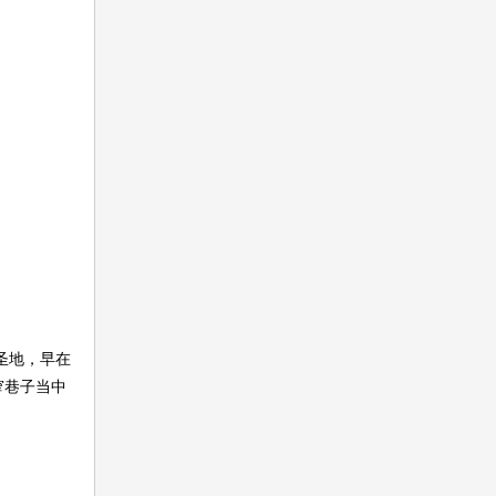
圣地，早在
窄巷子当中