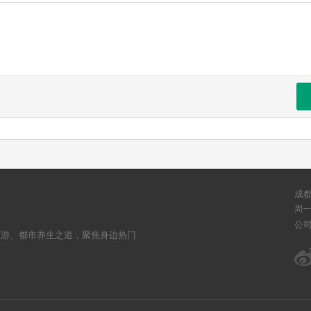
成
周一至
公
旅游、都市养生之道，聚焦身边热门