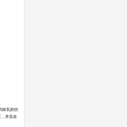
代砖瓦的仿
区，并且在