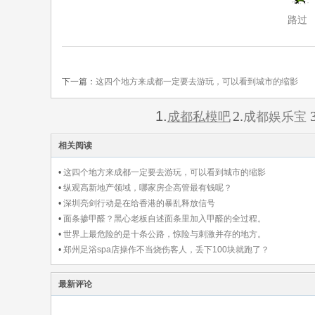
路过
下一篇：
这四个地方来成都一定要去游玩，可以看到城市的缩影
1.
2.
3
成都私模吧
成都娱乐宝
相关阅读
•
这四个地方来成都一定要去游玩，可以看到城市的缩影
•
纵观高新地产领域，哪家房企高管最有钱呢？
•
深圳亮剑行动是在给香港的暴乱释放信号
•
面条掺甲醛？黑心老板自述面条里加入甲醛的全过程。
•
世界上最危险的是十条公路，惊险与刺激并存的地方。
•
郑州足浴spa店操作不当烧伤客人，丢下100块就跑了？
最新评论