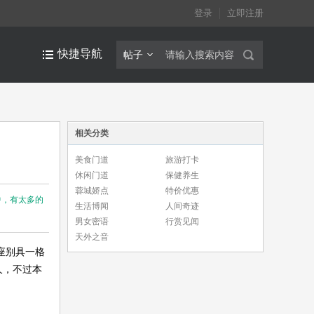
登录
立即注册
快捷导航
帖子
相关分类
美食门道
旅游打卡
休闲门道
保健养生
蓉城娇点
特价优惠
中，有太多的
生活博闻
人间奇迹
男女密语
行赏见闻
天外之音
座别具一格
人，不过本